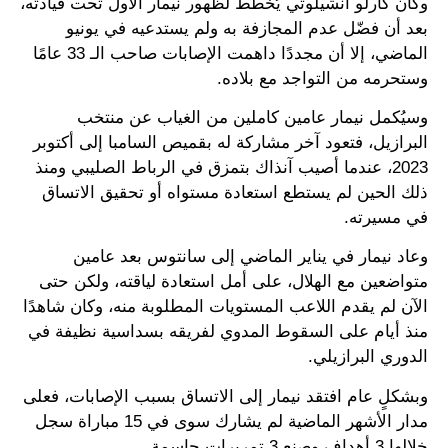
وكان كارلو أنشيلوتي يُخطط لظهور نيمار الأول تحت قيادته،
بعد أن فضّل عدم المجازفة به ولم يستدعيه في يونيو
الماضي، إلا أن مجددًا داهمت الإصابات صاحب الـ 33 عامًا
وستحرمه من التواجد مع بلاده.
وسيُكمل نيمار عامين كاملين من الغياب عن منتخب
البرازيل، فتعود آخر مشاركة له بقميص السامبا إلى أكتوبر
2023، عندما أصيب آنذاك بتمزق في الرباط الصليبي ومنذ
ذلك الحين لم يستطع استعادة مستواه أو تحقيق الاتساق
في مسيرته.
وعاد نيمار في يناير الماضي إلى سانتوس بعد عامين
متواضعين مع الهلال، على أمل استعادة لياقته، ولكن حتى
الآن لم يقدم اللاعب المستويات المطلوبة منه، وكان شاهدًا
منذ أيام على السقوط المدوي لفريقه بسداسية نظيفة في
الدوري البرازيلي.
وبشكلٍ عام افتقد نيمار إلى الاتساق بسبب الإصابات، فعلى
مدار الأشهر الماضية لم يشارك سوى في 15 مباراة سجل
خلالها 3 أهداف وصنع 3 تمريرات حاسمة.