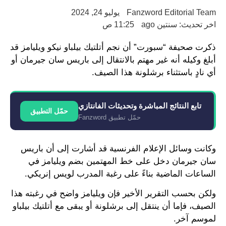
Fanzword Editorial Team
يوليو 24, 2024
اخر تحديث: سنتين ago
11:25 ص
ذكرت صحيفة “سبورت” أن نجم أتلتيك بيلباو نيكو ويليامز قد
أبلغ وكيله أنه غير مهتم بالانتقال إلى باريس سان جيرمان أو
أي نادٍ باستثناء برشلونة هذا الصيف.
تابع النتائج المباشرة وتحديثات الفانتازي
حمّل التطبيق
حمّل تطبيق Fanzword
وكانت وسائل الإعلام الفرنسية قد أشارت إلى أن باريس
سان جيرمان دخل على خط المهتمين بضم ويليامز في
الساعات الماضية بناءً على رغبة المدرب لويس إنريكي.
ولكن بحسب التقرير الأخير فإن ويليامز واضح في رغبته هذا
الصيف، فإما أن ينتقل إلى برشلونة أو يبقى مع أتلتيك بيلباو
لموسم آخر.