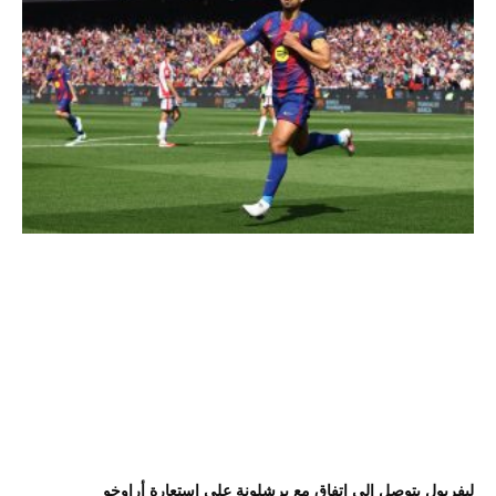
ليفربول يتوصل إلى اتفاقٍ مع برشلونة على استعارة أراوخو