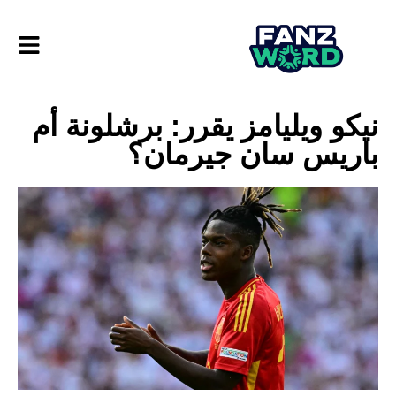
نيكو ويليامز يقرر: برشلونة أم
باريس سان جيرمان؟