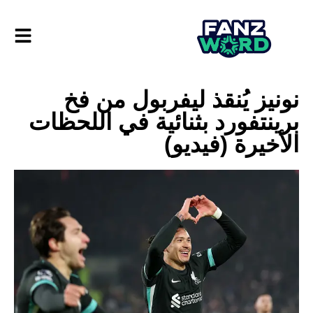
نونيز يُنقذ ليفربول من فخ
برينتفورد بثنائية في اللحظات
الأخيرة (فيديو)