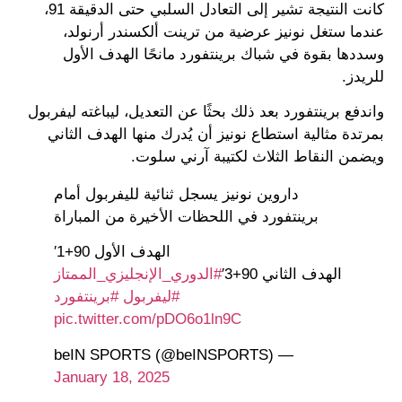
كانت النتيجة تشير إلى التعادل السلبي حتى الدقيقة 91،
عندما ستغل نونيز عرضية من ترينت ألكسندر أرنولد،
وسددها بقوة في شباك برينتفورد مانحًا الهدف الأول
للريدز.
واندفع برينتفورد بعد ذلك بحثًا عن التعديل، ليباغته ليفربول
بمرتدة مثالية استطاع نونيز أن يُدرك منها الهدف الثاني
ويضمن النقاط الثلاث لكتيبة آرني سلوت.
داروين نونيز يسجل ثنائية لليفربول أمام
برينتفورد في اللحظات الأخيرة من المباراة
الهدف الأول 90+1′
الهدف الثاني 90+3′
#الدوري_الإنجليزي_الممتاز
#ليفربول
#برينتفورد
pic.twitter.com/pDO6o1ln9C
— beIN SPORTS (@beINSPORTS)
January 18, 2025