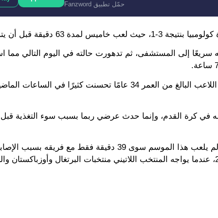
حمّل تطبيق Fanzword
دقيقة قبل أن يتم استبداله.
سريعًا إلى المستشفى، ثم تدهورت حالته في اليوم التالي مما ا
وحسب البيان الرسمي للاتحاد الكولومبي لكرة القدم فإن حالة اللاعب البالغ من العمر 34 عامًا تحسنت كثيرًا في 
ه في كرة القدم، وإنما حدث عرضي ربما بسبب سوء التغذية قبل ال
يذكر أن الدولي الكولومبي الناشط مع نادي مينيسوتا الأمريكي لم يلعب هذا الموسم سوى 39 دقيقة فقط 
المختلفة، ولكنه لا يزال الخيار الأول لبلاده في كأس العالم 2026، عندما يواجه المنتخب اللاتيني منتخبات البرتغال وأوزباكستا