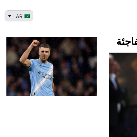
AR
اجئة