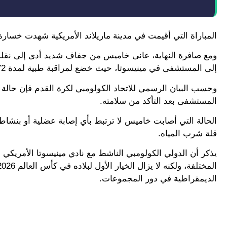
المباراة التي أقيمت في مدينة ماريلاند الأمريكية شهدت خسارة كولومبيا بنتيجة 3-1، حيث لعب خاميس لمدة 63 
ومع صافرة النهاية، عانى خاميس من جفاف شديد أدى إلى نقله 
إلى المستشفى في مينيسوتا، حيث خضع لمراقبة طبية لمدة 72 ساعة.
المستشفى بعد التأكد من سلامته.
الحالة التي أصابت خاميس لا ترتبط بأي إصابة عضلية أو بنشاط
قلة شرب المياه.
الديمقراطية في دور المجموعات.