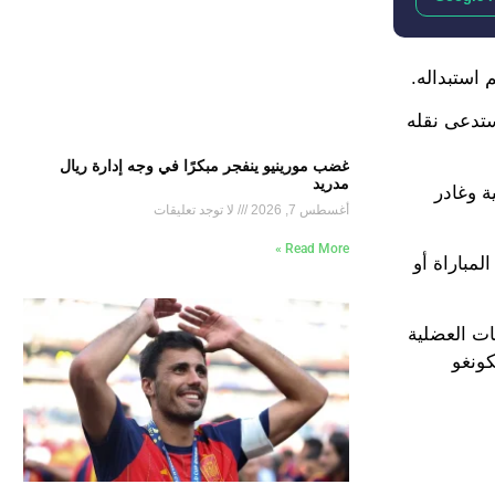
ستدعى نقله
غضب مورينيو ينفجر مبكرًا في وجه إدارة ريال
مدريد
الساعات الماضية وغادر
أغسطس 7, 2026
لا توجد تعليقات
Read More »
مباراة أو
مع فريقه بسبب الإصابات العضلية
ن والكونغو