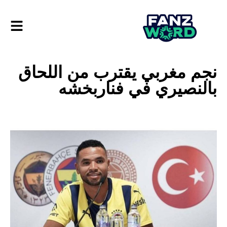
نجم مغربي يقترب من اللحاق
بالنصيري في فناربخشه