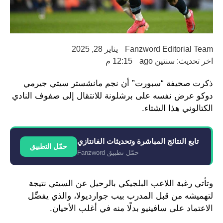
Fanzword Editorial Team
يناير 28, 2025
اخر تحديث: سنتين ago
12:15 م
ذكرت صحيفة “سبورت” أن نجم مانشستر سيتي جيرمي
دوكو عرض نفسه على برشلونة للانتقال إلى صفوف النادي
الكتالوني هذا الشتاء.
تابع النتائج المباشرة وتحديثات الفانتازي
حمّل التطبيق
حمّل تطبيق Fanzword
وتأتي رغبة اللاعب البلجيكي بالرحيل عن السيتي نتيجة
لتهميشه من قبل المدرب بيب جوارديولا، والذي يفضِّل
الاعتماد على سافينيو بدلًا منه في أغلب الأحيان.