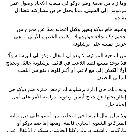
وما زاد من صعبة وضع دوكو في ملعب الاتحاد وصول عمر
مرموش إلى السيتي، مما يجعل فرص مشاركته تتضاءل
بشدة.
وعليه، قام دوكو بتغيير وكيل أعماله بحثًا عن مخرج من
جحيم دكة بدلاء جوارديولا، وكانت الخطوة الأولى له هي
عرض نفسه على برشلونة.
من الناحية المبدئية، لا يبدو أن انتقال دوكو إلى البرسا سهلًا،
فلا يوجد متسع لقيد اللاعب في قائمة برشلونة حاليًا، ويحتاج
أولًا الكتلان إلى بيع لاعب أو أكثر للوفاء بقوانين اللعب
المالي النظيف.
ومع ذلك، فإن إدارة برشلونة لم ترفض فكرة ضم دوكو في
إطار بحثها عن جناح أيسر، وتقوم بدراسة الأمر على أمل
إيجاد حل.
ولا تزال آمال البرسا في التخلص من أنسو فاتي قبل نهاية
الميركاتو الشتوي الجاري قائمة، ومعها إما ضم دوكو أو
ماركوس راشفورد، وفي كلتا الحالتين، سيكون الانتقال على