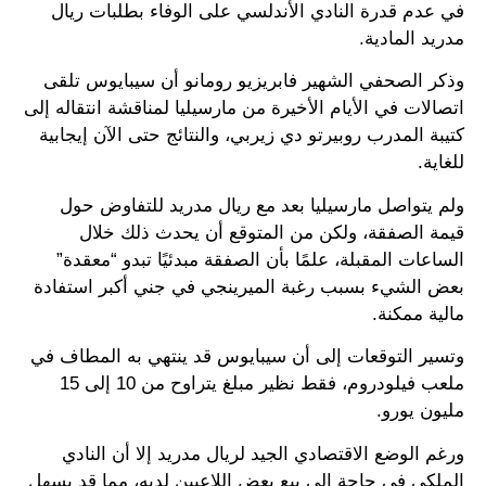
في عدم قدرة النادي الأندلسي على الوفاء بطلبات ريال
مدريد المادية.
وذكر الصحفي الشهير فابريزيو رومانو أن سيبايوس تلقى
اتصالات في الأيام الأخيرة من مارسيليا لمناقشة انتقاله إلى
كتيبة المدرب روبيرتو دي زيربي، والنتائج حتى الآن إيجابية
للغاية.
ولم يتواصل مارسيليا بعد مع ريال مدريد للتفاوض حول
قيمة الصفقة، ولكن من المتوقع أن يحدث ذلك خلال
الساعات المقبلة، علمًا بأن الصفقة مبدئيًا تبدو “معقدة”
بعض الشيء بسبب رغبة الميرينجي في جني أكبر استفادة
مالية ممكنة.
وتسير التوقعات إلى أن سيبايوس قد ينتهي به المطاف في
ملعب فيلودروم، فقط نظير مبلغ يتراوح من 10 إلى 15
مليون يورو.
ورغم الوضع الاقتصادي الجيد لريال مدريد إلا أن النادي
الملكي في حاجة إلى بيع بعض اللاعبين لديه، مما قد يسهل