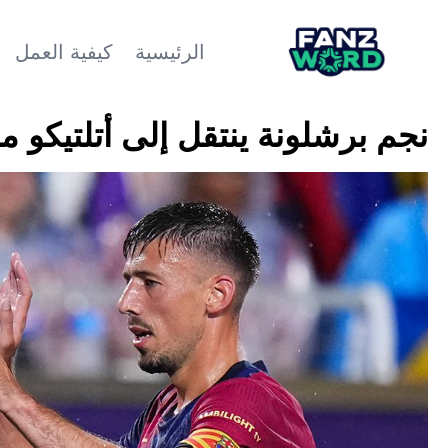
الرئيسية
كيفية العمل
نجم برشلونة ينتقل إلى أتلتيكو م