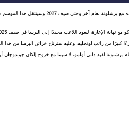
وحسبما ذكر الصحفي فابريزيو رومانو، فإن لونجليه سيمدد عقده مع برشلونة لعام آخر وحتى صيف 27
 مع نهاية الإعارة، ليعود اللاعب مجددًا إلى البرسا في صيف 2025.
ءًا كبيرًا من راتب لونجليه، وعليه سترتاح خزائن البرسا من هذا ال
 برشلونة لقيد داني أولمو، لا سيما مع خروج إلكاي جوندوجان أيض