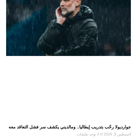
جوارديولا رحّب بتدريب إيطاليا.. ومالديني يكشف سر فشل التعاقد معه
أغسطس 9, 2026
لا توجد تعليقات