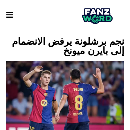
نجم برشلونة يرفض الانضمام
إلى بايرن ميونخ