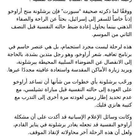
ووفقًا لما ذكرته صحيفة “سبورت” فإن برشلونة منح أراوخو
إذناً خاصاً للسفر إلى إسرائيل، بحثاً عن الراحة والصفاء
الذهني بينما يحاول إعادة ضبط حالته النفسية قبل النصف
الثاني من الموسم.
هذه لرحلة ليست مجرد استجمام، بل هي عنصر حاسم في
برنامج تعافيه. شعر أراوخو، وهو رجل متدين بشدة، بالحاجة
إلى الانفصال عن الضوضاء السلبية المحيطة ببرشلونة،
ويريد زيارة الأماكن المقدسة واستعادة عافيته مجددًا عبرها.
ورحّب برشلونة بأي خطوات من شأنها أن تساعد أراوخو
على العودة إلى حالته النفسية قبل مباراة تشيلسي، مع
عدم تحديد إطار زمني لعودته مرة أخرى إلى التدرب مع
كتيبة هانزي فليك.
وكانت وسائل الإعلام الإسبانية قد أكدت على أن مشكلة
أراوخو النفسية قد تجعله يغادر برشلونة في يناير القادم،
ولعل أن هذه الرحلة آخر محاولاته لإنقاذ الموقف.