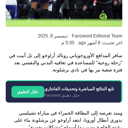
Fanzword Editorial Team
ديسمبر 9, 2025
اخر تحديث: 8 أشهر ago
5:30 م
سافر المدافع الأوروجوياني رونالد أراوخو إلى تل أبيب في
“رحلة روحية” للمساعدة في تعافيه البدني والنفسي بعد
فترة صعبة مر بها في نادي برشلونة.
تابع النتائج المباشرة وتحديثات الفانتازي
حمّل التطبيق
حمّل تطبيق Fanzword
ومنذ تعرضه إلى البطاقة الحمراء في مباراة تشيلسي
بدوري أبطال أوروبا، ابتعد أراوخو عن برشلونة بناء على
رغبته الخاصة بسبب ما أسماه “مشكلات نفسية”.