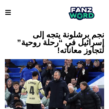
نجم برشلونة يتجه إلى
إسرائيل في “رحلة روحية”
لتجاوز معاناته!