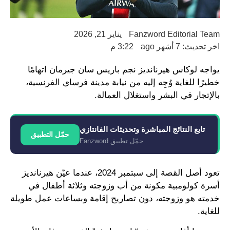
Fanzword Editorial Team
يناير 21, 2026
اخر تحديث: 7 أشهر ago
3:22 م
يواجه لوكاس هيرنانديز نجم باريس سان جيرمان اتهامًا
خطيرًا للغاية وُجِه إليه من نيابة مدينة فرساي الفرنسية،
بالإتجار في البشر واستغلال العمالة.
تابع النتائج المباشرة وتحديثات الفانتازي
حمّل التطبيق
حمّل تطبيق Fanzword
تعود أصل القصة إلى سبتمبر 2024، عندما عيّن هيرنانديز
أسرة كولومبية مكونة من أب وزوجته وثلاثة أطفال في
خدمته هو وزوجته، دون تصاريح إقامة وبساعات عمل طويلة
للغاية.