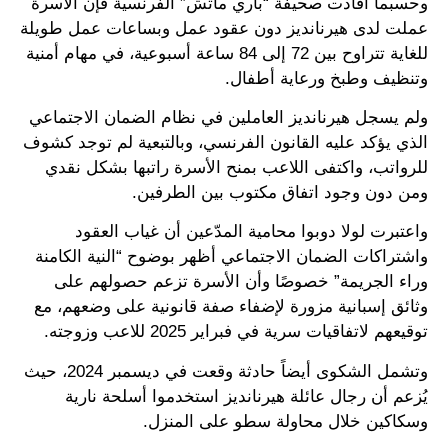
وحسبما أفادت صحيفة “باري ماتش” الفرنسية فإن الأسرة
عملت لدى هيرنانديز دون عقود عمل وبساعات عمل طويلة
للغاية تتراوح بين 72 إلى 84 ساعة أسبوعية، في مهام أمنية
وتنظيف وطبخ ورعاية أطفال.
ولم يسجل هيرنانديز العاملين في نظام الضمان الاجتماعي
الذي يؤكد عليه القانون الفرنسي، وبالتبعية لم توجد كشوف
للرواتب، واكتفى اللاعب بمنح الأسرة راتبها بشكل نقدي
ومن دون وجود اتفاق مكتوب بين الطرفين.
واعتبرت لولا دوبوا محامية المدّعين أن غياب العقود
واشتراكات الضمان الاجتماعي أظهر بوضوح “النية الكامنة
وراء الجريمة” خصوصًا وأن الأسرة تزعم حصولهم على
وثائق إسبانية مزورة لإضفاء صفة قانونية على وضعهم، مع
توقيعهم لاتفاقيات سرية في فبراير 2025 للاعب وزوجته.
وتشمل الشكوى أيضاً حادثة وقعت في ديسمبر 2024، حيث
يُزعم أن رجال عائلة هيرنانديز استخدموا أسلحة نارية
وسكاكين خلال محاولة سطو على المنزل.