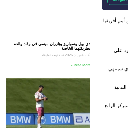
 كأس أمم أفريقيا
دي بول وسواريز يؤازران ميسي في وفاة والده
بطريقتهما الخاصة
رد على
أغسطس 9, 2026
لا توجد تعليقات
Read More »
ذي سينتهي
الته البدنية
ت المركز الرابع