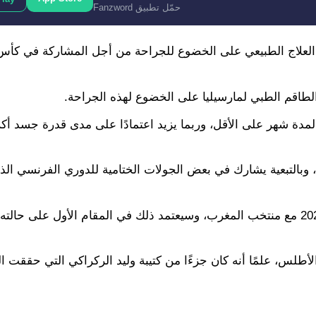
حمّل تطبيق Fanzword
صابة منذ خريف 2025، لكنه كان يفضل العلاج الطبيعي على الخضوع للجراحة من أجل المشاركة في
 الطاقم الطبي لمارسيليا على الخضوع لهذه الجراحة.
لمدة شهر على الأقل، وربما يزيد اعتمادًا على مدى قدرة جسد أك
 وبالتبعية يشارك في بعض الجولات الختامية للدوري الفرنسي ال
ويظل الهدف الأول لأكرد حاليًا هو المشاركة في كأس العالم 2026 مع منتخب المغرب، وسيعتمد ذلك في المقام الأول على ح
باراة دولية بقميص أسود الأطلس، علمًا أنه كان جزءًا من كتيبة وليد الركراكي التي حقق