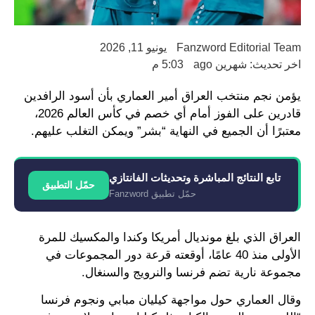
Fanzword Editorial Team
يونيو 11, 2026
اخر تحديث: شهرين ago
5:03 م
يؤمن نجم منتخب العراق أمير العماري بأن أسود الرافدين
قادرين على الفوز أمام أي خصم في كأس العالم 2026،
معتبرًا أن الجميع في النهاية “بشر” ويمكن التغلب عليهم.
تابع النتائج المباشرة وتحديثات الفانتازي
حمّل التطبيق
حمّل تطبيق Fanzword
العراق الذي بلغ مونديال أمريكا وكندا والمكسيك للمرة
الأولى منذ 40 عامًا، أوقعته قرعة دور المجموعات في
مجموعة نارية تضم فرنسا والنرويج والسنغال.
وقال العماري حول مواجهة كيليان مبابي ونجوم فرنسا