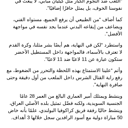
“اللعب ضد النجوم الكبار مثل كيليان مبابي، لا يبعث في
نفوسنا الخوف، بل يمثل حافزًا إضافيًا”.
كما أضاف “من الطبيعي أن يرفع الجميع، مستواه الفني،
ويضاعف من إيقاعه البدني عندما يجد نفسه في مواجهة
الأفضل”.
واستطرد “لكن في النهاية، هم أيضًا بشر مثلنا، وكرة القدم
لا تعترف بالأسماء، فالمواجهة داخل المستطيل الأخضر
ستكون عبارة عن 11 لاعبًا ضد 11 لاعبًا”.
وأتم “علينا الاستمتاع بهذه اللحظة والتحرر من الضغوط، مع
رفع راية القتال الشرس داخل الملعب من أول دقيقة وحتى
صافرة النهاية”.
وينشط ويمتلك أمير العماري البالغ من العمر 28 عامًا
الجنسية السويدية، ولكنه فضّل تمثيل بلده الأصلي العراق،
وينشط حاليًا رفقة فريق كراكوفيا البولندي، علمًا بأنه خاض
50 مباراة دولية مع أسود الرافدين سجل خلالها 3 أهداف.