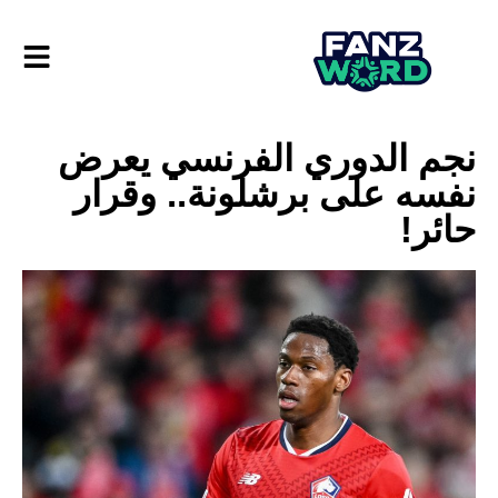
نجم الدوري الفرنسي يعرض
نفسه على برشلونة.. وقرار
حائر!