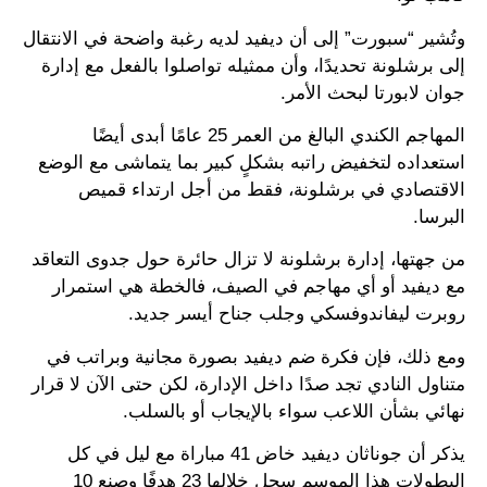
وتُشير “سبورت” إلى أن ديفيد لديه رغبة واضحة في الانتقال
إلى برشلونة تحديدًا، وأن ممثيله تواصلوا بالفعل مع إدارة
جوان لابورتا لبحث الأمر.
المهاجم الكندي البالغ من العمر 25 عامًا أبدى أيضًا
استعداده لتخفيض راتبه بشكلٍ كبير بما يتماشى مع الوضع
الاقتصادي في برشلونة، فقط من أجل ارتداء قميص
البرسا.
من جهتها، إدارة برشلونة لا تزال حائرة حول جدوى التعاقد
مع ديفيد أو أي مهاجم في الصيف، فالخطة هي استمرار
روبرت ليفاندوفسكي وجلب جناح أيسر جديد.
ومع ذلك، فإن فكرة ضم ديفيد بصورة مجانية وبراتب في
متناول النادي تجد صدًا داخل الإدارة، لكن حتى الآن لا قرار
نهائي بشأن اللاعب سواء بالإيجاب أو بالسلب.
يذكر أن جوناثان ديفيد خاض 41 مباراة مع ليل في كل
البطولات هذا الموسم سجل خلالها 23 هدفًا وصنع 10