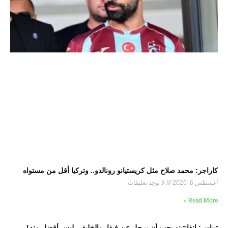
كاراجر: محمد صلاح مثل كريستيانو رونالدو.. وتركيا أقل من مستواه
أغسطس 6, 2026
لا توجد تعليقات
Read More »
تيباس: إنفانتينو يجب أن يرحل عن فيفا، والخليفي ليس أفضل منه!