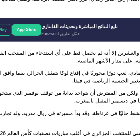
تابع النتائج المباشرة وتحديثات الفانتازي
App Store
Play
حمّل تطبيق Fanzword
ع والعشرين إلا أنه لم يحصل قط على أي استدعاء من المنتخب الف
ية، على مدار الأشهر الماضية.
ي، لعب دورًا محوريًا في إقناع لوكا بتمثيل الجزائر، بينما وافق ا
غيير الجنسية الرياضية في فيفا.
، ولكن من المفترض أن يتواجد بدايةً من توقف نوفمبر الذي ستخ
لها في ديسمبر المقبل بالمغرب.
شط حاليًا في غرناطة، وقد بدأ مسيرته في ريال مدريد، وله تجار