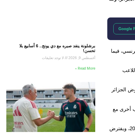
Google 
برشلونة ينفد صبره مع دي يونج.. 6 أسابيع بلا
رنسي، فيما
تحسن!
أغسطس 9, 2026
لا توجد تعليقات
Read More »
للاعب
وض الجزائر
ب أخرى مع
وعلى مدار العام الأخير، كان الحارس ألكسيس قندوز هو الأساسي للمنتخب الجزائري في أغلب مباريات تصفيات كأس العالم 2026، ويفترض