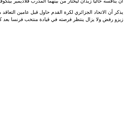
أن ينافسه حاليًا زيدان ليختار من بينهما المدرب فلاديمير بيتكو
يذكر أن الاتحاد الجزائري لكرة القدم حاول قبل عامين التعاقد
زيزو رفض ولا يزال ينتظر فرصته في قيادة منتخب فرنسا بعد كأس ال