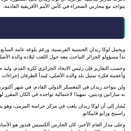
يتواجد مع محاربي الصحراء في كأس الأمم الأفريقية القادمة.
ويحمل لوكا زيدان الجنسية الفرنسية، ورغم بلوغه عامه الساب
بدأ مسؤولو الجزائر التباحث معه حول اللعب لبلاده والده الأصل
وحسب التقارير فإن رئيس الاتحاد الجزائري لكرة القدم، وليد صاد
وأعجبته فكرة تمثيل بلد والده الأصلي، ليبدأ الطرفان إجراءات ت
ولن يتواجد زيدان في المعسكر الدولي القادم، في شهر أكتوبر
به مباراتين وديتين، تمهيدًا لاحتمالية تواجده في الكان المقرر 
يُشار إلى أن لوكا زيدان يلعب في مركز حراسة المرمى، وهو ين
راسينج ورايو فاييكانو.