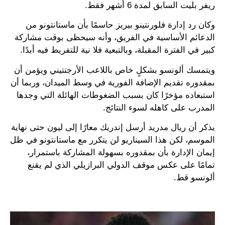
ريفر بليت السابق لمدة 6 أشهر فقط.
وكان رد إدارة فلورنتينو بيريز حاسمًا بأن ماستانتونو من
الدعائم الأساسية في الفريق، وأنه سيحظى بوقت مشاركة
كبير في الفترة المقبلة، وبالتبعية فلا نية للتفريط فيه أبدًا.
ويتمسك ألونسو بشكلٍ خاص باللاعب الأرجنتيني ويؤمن أن
بمقدوره تقديم الإضافة الفورية في وسط الميدان، وربما أن
استبعاده مؤخرًا كان بسبب الضغوطات الهائلة التي وجدها
المدرب على كاهله لسوء النتائج.
يذكر أن ريال مدريد أرسل إندريك معارًا إلى ليون حتى نهاية
الموسم، لكن هذا السيناريو لن يتكرر مع ماستانتونو في ظل
إيمان الإدارة بأن بمقدوره بسهولة المشاركة باستمرار،
تمامًا على عكس موقف الدولي البرازيلي الذي لم يقنع
ألونسو قط.