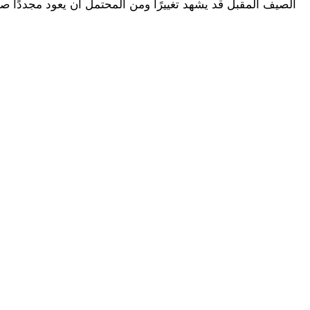
الصيف المقبل قد يشهد تغييرًا ومن المحتمل أن يعود مجددًا صاحب الـ 25 عامًا إلى البريميرليج بعد تجربته الأولى هناك م