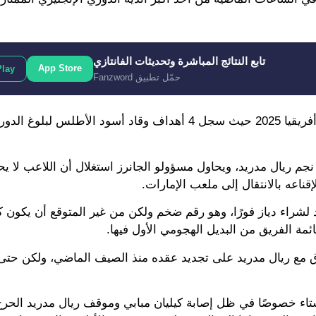
تابع النتائج المباشرة وتحديثات الفانتازي
App Store
Play
حمّل تطبيق Fanzword
ويقدم دياز مستويات ممتازة مع منتخب المغرب في كأس أمم أفريقيا 2025 حيث سجل 4 أهداف وقاد أسود ال
جم ريال مدريد، ويحاول مسؤولو الجانرز استغلال أن اللاعب لا يح
اعه بالانتقال إلى ملعب الإمارات.
ون يورو إلى ريال مدريد لشراء دياز فورًا، وهو رقم ضخم ولكن من غير المتوقع أن يكون ك
قائمة الفريق من البديل الهجومي الأول فيها.
اتفاق مع ريال مدريد على تجديد عقده منذ الصيف الماضي، ولكن حتى 
شتاء خصوصًا في ظل إصابة كيليان مبابي وموقف ريال مدريد الحرج