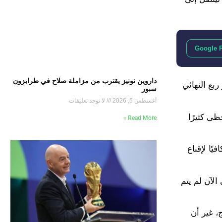
Google 
داروين نونيز يقترب من مزاملة صلاح في طرابزون
أطلس لبلوغ الدور ربع النهائي
سبور
أغسطس 5, 2026
لا توجد تعليقات
ظى كثيرًا
Read More »
افيًا لإقناع
الآن لم يتم
، غير أن