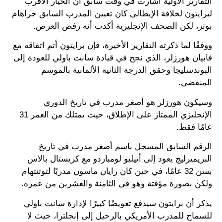
التقارير الأولية أشارت في وقت سابق أن الخيار الأقرب
لبرايتون لخلافة الإيطالي كان تعيين المدرب السابق جراهام
بوتر، لكن الصحف الإنجليزية أكدت أنه رفض العرض.
ووفقًا لما ذكرته التقارير الأخيرة، فإن برايتون أتم اتفاقه مع
فابيان هورزلر، الذي نجح في قيادة سانت باولي للعودة إلى
البوندسليجا وحقق الدرجة الثانية الألمانية بالموسم
المنقضي.
وسيكون هورزلر هو أصغر مدرب في تاريخ الدوري
الإنجليزي الممتاز على الإطلاق، حيث يمتلك من العمر 31
عامًا فقط.
الرقم السابق المسجل باسم أصغر مدرب في تاريخ
البريميرليج يعود إلى أتيليو لومباردو مع كريستال بالاس
بسن 32 عامًا، في حين كان رايان ماسون مدربًا لتوتنتهام
ولكن بصورة مؤقتة وهو في الثامنة والعشرين من عمره.
يذكر أن برايتون سيدفع تعويضًا كبيرًا لإدارة سانت باولي
للسماح للمدرب الأمريكي بالرحيل إلى إنجلترا، حيث لا