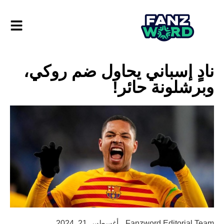
نادٍ إسباني يحاول ضم روكي،
وبرشلونة حائر!
Fanzword Editorial Team
أغسطس 21, 2024