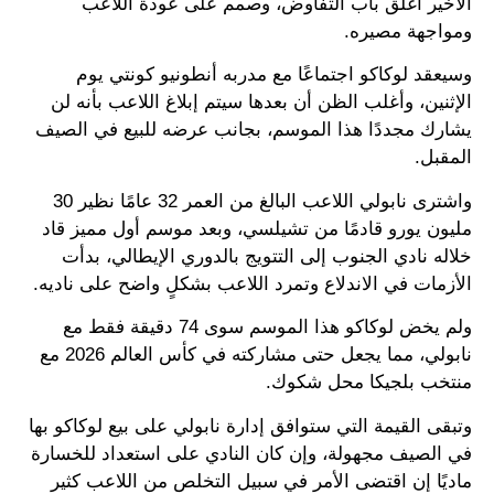
الأخير أغلق باب التفاوض، وصمم على عودة اللاعب
ومواجهة مصيره.
وسيعقد لوكاكو اجتماعًا مع مدربه أنطونيو كونتي يوم
الإثنين، وأغلب الظن أن بعدها سيتم إبلاغ اللاعب بأنه لن
يشارك مجددًا هذا الموسم، بجانب عرضه للبيع في الصيف
المقبل.
واشترى نابولي اللاعب البالغ من العمر 32 عامًا نظير 30
مليون يورو قادمًا من تشيلسي، وبعد موسم أول مميز قاد
خلاله نادي الجنوب إلى التتويج بالدوري الإيطالي، بدأت
الأزمات في الاندلاع وتمرد اللاعب بشكلٍ واضح على ناديه.
ولم يخض لوكاكو هذا الموسم سوى 74 دقيقة فقط مع
نابولي، مما يجعل حتى مشاركته في كأس العالم 2026 مع
منتخب بلجيكا محل شكوك.
وتبقى القيمة التي ستوافق إدارة نابولي على بيع لوكاكو بها
في الصيف مجهولة، وإن كان النادي على استعداد للخسارة
ماديًا إن اقتضى الأمر في سبيل التخلص من اللاعب كثير