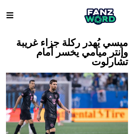
ميسي يُهدر ركلة جزاء غريبة
وإنتر ميامي يخسر أمام
تشارلوت