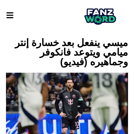
ميسي ينفعل بعد خسارة إنتر
ميامي ويتوعد فانكوفر
وجماهيره (فيديو)