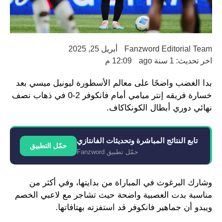
Fanzword Editorial Team
أبريل 25, 2025
اخر تحديث: 1 سنة ago
12:09 م
بدا الغضب واضحًا على معالم الأسطورة ليونيل ميسي بعد
خسارة فريقه إنتر ميامي أمام فانكوفر 2-0 في ذهاب نصف
نهائي دوري أبطال الكونكاكاف.
تابع النتائج المباشرة وتحديثات الفانتازي
حمّل التطبيق
حمّل تطبيق Fanzword
وشارك البرغوث في المباراة من بدايتها، وفي أكثر من
مناسبة بدت العصبية واضحة حيث تشاجر مع لاعبي الخصم
ويبدو أن جماهير فانكوفر قد استفزته بهتافاتها.