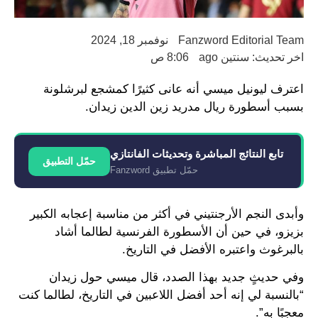
Fanzword Editorial Team
نوفمبر 18, 2024
اخر تحديث: سنتين ago
8:06 ص
اعترف ليونيل ميسي أنه عانى كثيرًا كمشجع لبرشلونة
بسبب أسطورة ريال مدريد زين الدين زيدان.
تابع النتائج المباشرة وتحديثات الفانتازي
حمّل التطبيق
حمّل تطبيق Fanzword
وأبدى النجم الأرجنتيني في أكثر من مناسبة إعجابه الكبير
بزيزو، في حين أن الأسطورة الفرنسية لطالما أشاد
بالبرغوث واعتبره الأفضل في التاريخ.
وفي حديثٍ جديد بهذا الصدد، قال ميسي حول زيدان
“بالنسبة لي إنه أحد أفضل اللاعبين في التاريخ، لطالما كنت
معجبًا به”.