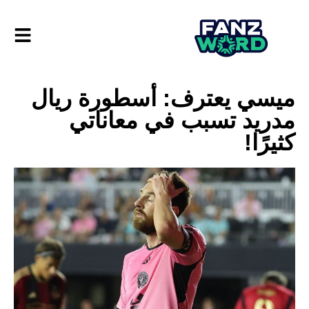
ميسي يعترف: أسطورة ريال
مدريد تسبب في معاناتي
كثيرًا!