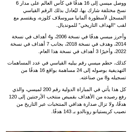
ووصل ميسي إلى 16 هدفًا في كأس العالم على مدار 6
نسخ مختلفة شارك بها، ليُعادل بذلك الرقم القياسي
المسجل لأسطورة ألمانيا ميروسلاف كلوزه، ويقتسم مع
لقب “الهداف التاريخي” للمونديال.
وأحرز ميسي هدفًا في نسخة 2006، و4 أهداف في نسخة
2014، وهدف في نسخة 2018، بجانب 7 أهداف في نسخة
2022، وأخيرًا 3 أهداف في نسخة هذا العام.
كذلك، حطم ميسي رقم بيليه القياسي في عدد المساهمات
التهديفية بوصوله إلى 24 مساهمة بواقع 16 هدفًا من
تسجيله و8 من صناعته.
كل هذا يأتي في المباراة الدولية رقم 200 لميسي، والذي
رفع رصيده من الأهداف بقميص منتخب الأرجنتين إلى 120
هدفًا، ولا تزال صدارة هدافي المنتخبات عبر التاريخ من
نصيب كريستيانو رونالدو بـ 143 هدفًا.