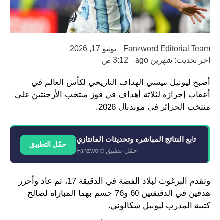
Fanzword Editorial Team
يونيو 17, 2026
اخر تحديث: شهرين ago
3:12 ص
أصبح ليونيل ميسي الهداف التاريخي لكأس العالم في
أعقاب إحرازه لثلاثة أهداف في فوز منتخب الأرجنتين على
منتخب الجزائر في مونديال 2026.
تابع النتائج المباشرة وتحديثات الفانتازي
حمّل التطبيق
حمّل تطبيق Fanzword
وتقدم البرغوث لبلاد الفضة في الدقيقة 17، ثم عاد وأحرز
هدفين في الدقيقتين 60 و76 حسم بهما المباراة لصالح
كتيبة المدرب ليونيل سكالوني.