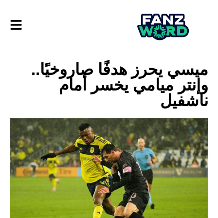
ميسي يحرز هدفًا صاروخيًا..
وإنتر ميامي يخسر أمام
ناشفيل