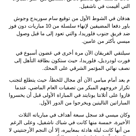
التي أقيمت في ناشفيل.
هدفان في الشوط الأول من توقيع سام سوريدج وجوش
باور دفعا المضيفين لإنهاء سلسلة من 10 مباريات دون فوز
ضد فريق جنوب فلوريدا، والتي تعود إلى ما قبل وصول
ميسي بأكثر من عامين.
سيلتقي الفريقان الآن مرة أخرى في غضون أسبوع في
فورت لودرديل، فلوريدا، حيث ستكون بطاقة التأهل إلى
نصف نهائي المؤتمر الشرقي على المحك.
م يعد أمام ميامي الآن أي مجال للخطأ، حيث يتطلع لتجنب
تكرار خروجهم المبكر من تصفيات العام الماضي، عندما
فازوا على أتلانتا يونايتد في المباراة الأولى قبل أن يخسروا
المباراتين التاليتين ويخرجوا من الدور الأول.
وكان ميسي قد سجل سبعة أهداف في مبارياته الثلاث
الأخيرة، خمسة منها كانت في شباك ناشفيل، وعلى الرغم
من أنها كانت ليلة هادئة بمعاييره، إلا أن النجم الأرجنتيني لا