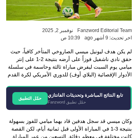
Fanzword Editorial Team
نوفمبر 2, 2025
اخر تحديث: 9 أشهر ago
10:39 ص
لم يكن هدف ليونيل ميسي الصاروخي المتأخر كافياً، حيث
حقق نادي ناشفيل فوزاً على أرضه بنتيجة 2-1 على إنتر
ميامي يوم السبت ليفرض مباراة ثالثة وحاسمة في سلسلة
الأدوار الإقصائية (البلاي أوف) للدوري الأمريكي لكرة القدم
تابع النتائج المباشرة وتحديثات الفانتازي
حمّل التطبيق
حمّل تطبيق Fanzword
وكان ميسي قد سجل هدفين قاد بهما ميامي للفوز بسهولة
بنتيجة 3-1 في المباراة الأولى قبل ثمانية أيام، لكن القصة
كانت مختلفة في معظم دقائق التسعين من عمر المباراة