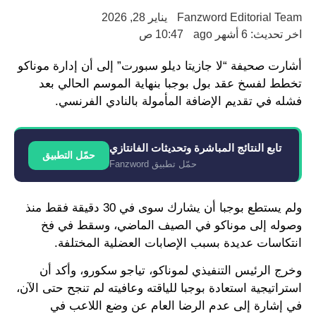
Fanzword Editorial Team
يناير 28, 2026
اخر تحديث: 6 أشهر ago
10:47 ص
أشارت صحيفة “لا جازيتا ديلو سبورت” إلى أن إدارة موناكو
تخطط لفسخ عقد بول بوجبا بنهاية الموسم الحالي بعد
فشله في تقديم الإضافة المأمولة بالنادي الفرنسي.
تابع النتائج المباشرة وتحديثات الفانتازي
حمّل التطبيق
حمّل تطبيق Fanzword
ولم يستطع بوجبا أن يشارك سوى في 30 دقيقة فقط منذ
وصوله إلى موناكو في الصيف الماضي، وسقط في فخ
انتكاسات عديدة بسبب الإصابات العضلية المختلفة.
وخرج الرئيس التنفيذي لموناكو، تياجو سكورو، وأكد أن
استراتيجية استعادة بوجبا للياقته وعافيته لم تنجح حتى الآن،
في إشارة إلى عدم الرضا العام عن وضع اللاعب في