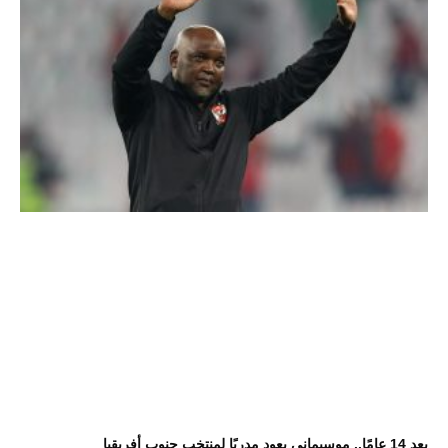
بعد 14 عامًا.. موسيماني يعود مدربًا لمنتخب جنوب أفريقيا