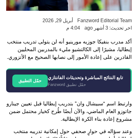
Fanzword Editorial Team
أبريل 29, 2026
اخر تحديث: 3 أشهر ago
4:04 م
أكد مدرب بنفيكا جوزيه مورينيو أنه لن يتولى تدريب منتخب
إيطاليا، مشيرًا إلى الكالتشيو مليء بالمدربين المحليين
القادرين على إعادة الأمور إلى نصابها الصحيح مع الأتزوري.
تابع النتائج المباشرة وتحديثات الفانتازي
حمّل التطبيق
حمّل تطبيق Fanzword
وارتبط اسم “سبيشال وان” بتدريب إيطاليا قبل تعيين جينارو
جاتوزو العام الماضي، والآن أيضًا طُرح كخيار محتمل ضمن
مشروع إعادة بناء الكرة الإيطالية.
وعند سؤاله في حوارٍ صحفي حول إمكانية تدريبه منتخب