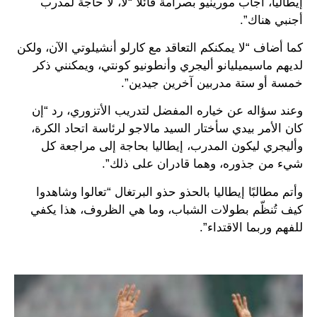
إيطاليا، أجاب مورينيو بصرامة قائلًا “لا، لا حاجة لمدرب
أجنبي هناك”.
كما أضاف “لا يمكنكم التعاقد مع كارلو أنشيلوتي الآن، ولكن
لديهم ماسيميليانو أليجري وأنطونيو كونتي، ويمكنني ذكر
خمسة أو ستة مدربين آخرين جيدين”.
وعند سؤاله عن خياره المفضل لتدريب الأتزوري، رد “إن
كان الأمر بيدي سأختار السيد مالاجو لرئاسة اتحاد الكرة،
وأليجري ليكون المدرب، إيطاليا بحاجة إلى مراجعة كل
شيء من جذوره، وهما قادران على ذلك”.
وأتم مطالبًا إيطاليا بالحذو حذو البرتغال “تعالوا وشاهدوا
كيف تُنظّم بطولات الشباب، وما هي الظروف، هذا يكفي
للفهم وربما الاقتداء”.