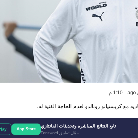
a
1:10 م
يه مع كريستيانو رونالدو لعدم الحاجة الفنية له.
تابع النتائج المباشرة وتحديثات الفانتازي
App Store
Play
حمّل تطبيق Fanzword