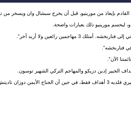
القادم بإيعاذ من مورينيو، قبل أن يخرج سبشال وان ويسخر من تلك 
و، ليحسم مورينيو ذلك بعبارات واضحة.
 3 مهاجمين رائعين ولا أريد آخر”.
في فناربخشه”.
متنا الآن”.
اف الخبير إدين دزيكو والمهاجم التركي الشهير توسون.
وسجل دزيكو 8 أهداف وهو هداف فريقه هذا الموسم، أما النصيري فلديه 3 أهداف فقط، في حين أن الجناح الأيمن دو