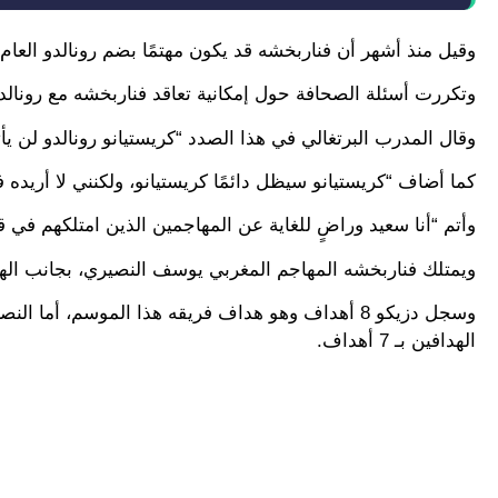
وقيل منذ أشهر أن فناربخشه قد يكون مهتمًا بضم رونالدو العام 
وتكررت أسئلة الصحافة حول إمكانية تعاقد فناربخشه مع رونالد
وقال المدرب البرتغالي في هذا الصدد “كريستيانو رونالدو لن يأتي إلى فناربخشه. أمتلك
كما أضاف “كريستيانو سيظل دائمًا كريستيانو، ولكنني لا أريده 
وأتم “أنا سعيد وراضٍ للغاية عن المهاجمين الذين امتلكهم في قائ
ويمتلك فناربخشه المهاجم المغربي يوسف النصيري، بجانب الهد
الهدافين بـ 7 أهداف.