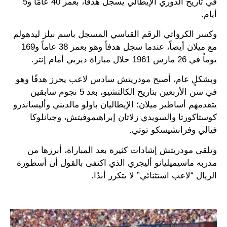
في تاريخ الدوري الإيطالي يسجل هدفًا، بعمر 40 عامًا و5
أيام.
وكسر الكرواتي الرقم القياسي المسجل باسم نيلز ليدهولم
مع ميلان أيضاً، عندما سجل هدفاً وهو بعمر 38 عاماً و169
يوماً في 26 مارس 1961 خلال مباراة ديربي أمام إنتر.
وبشكلٍ عام، أصبح مودريتش سادس لاعب يحرز هدفًا وهو
في سن الأربعين بتاريخ الكالتشيو، بعد 5 نجوم سابقين
يتقدمهم أساطير ميلان؛ الإيطاليان باولو مالديني وأليساندرو
كوستاكورتا والسويدي زلاتان إبراهيموفيتش، وجيانلوكا
فيالي وفرانشيسكو توتي.
وتلقى مودريتش إشادات كثيرة بعد المباراة، أبرزها من
مدربه ماسيميليانو أليجري الذي اكتفى بالقول أن أسطورة
الريال “لاعب استثنائي” لا يتكرر أبدًا.