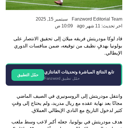
Fanzword Editorial Team
سبتمبر 15, 2025
اخر تحديث: 11 شهر ago
10:09 ص
قاد لوكا مودريتش فريقه ميلان إلى تحقيق الانتصار على
بولونيا بهدفٍ نظيف من توقيعه، ضمن منافسات الدوري
الإيطالي.
تابع النتائج المباشرة وتحديثات الفانتازي
حمّل التطبيق
حمّل تطبيق Fanzword
وانتقل مودريتش إلى الروسونيري في الصيف الماضي
مجانًا بعد نهاية عقده مع ريال مدريد، ولم يحتاج إلى وقتٍ
كثير لدخول التاريخ مع النادي الإيطالي العملاق.
هدف مودريتش في بولونيا، جعله أكبر لاعب وسط ملعب