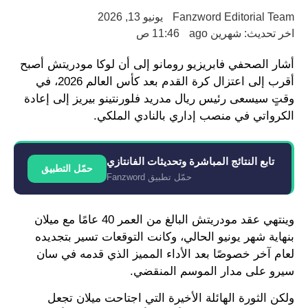
Fanzword Editorial Team
يونيو 13, 2026
اخر تحديث: شهرين ago
11:46 ص
أشار الصحفي فابريزيو رومانو إلى أن لوكا مودريتش أصبح
أقرب إلى اعتزال كرة القدم بعد كأس العالم 2026، في
وقتٍ سيسعى رئيس ريال مدريد فلورنتينو بيريز إلى إعادة
الكرواتي في منصب إداري بالنادي الملكي.
تابع النتائج المباشرة وتحديثات الفانتازي
حمّل التطبيق
حمّل تطبيق Fanzword
وينتهي عقد مودريتش البالغ من العمر 40 عامًا مع ميلان
بنهاية شهر يونيو الحالي، وكانت التوقعات تسير بتجديده
لعام آخر خصوصًا بعد الأداء المميز الذي قدمه في سان
سيرو على مدار الموسم المنقضي.
ولكن الثورة الهائلة الأخيرة التي اجتاحت ميلان تجعل