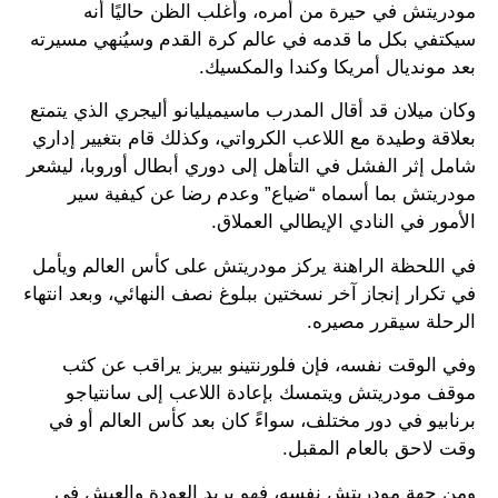
مودريتش في حيرة من أمره، وأغلب الظن حاليًا أنه
سيكتفي بكل ما قدمه في عالم كرة القدم وسيُنهي مسيرته
بعد مونديال أمريكا وكندا والمكسيك.
وكان ميلان قد أقال المدرب ماسيميليانو أليجري الذي يتمتع
بعلاقة وطيدة مع اللاعب الكرواتي، وكذلك قام بتغيير إداري
شامل إثر الفشل في التأهل إلى دوري أبطال أوروبا، ليشعر
مودريتش بما أسماه “ضياع” وعدم رضا عن كيفية سير
الأمور في النادي الإيطالي العملاق.
في اللحظة الراهنة يركز مودريتش على كأس العالم ويأمل
في تكرار إنجاز آخر نسختين ببلوغ نصف النهائي، وبعد انتهاء
الرحلة سيقرر مصيره.
وفي الوقت نفسه، فإن فلورنتينو بيريز يراقب عن كثب
موقف مودريتش ويتمسك بإعادة اللاعب إلى سانتياجو
برنابيو في دور مختلف، سواءً كان بعد كأس العالم أو في
وقت لاحق بالعام المقبل.
ومن جهة مودريتش نفسه، فهو يريد العودة والعيش في