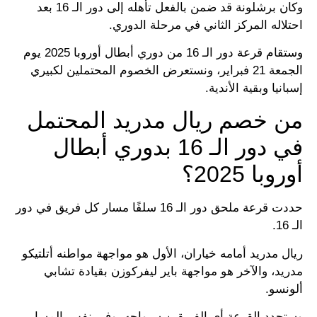
وكان برشلونة قد ضمن بالفعل تأهله إلى دور الـ 16 بعد
احتلاله المركز الثاني في مرحلة الدوري.
وستقام قرعة دور الـ 16 من دوري أبطال أوروبا 2025 يوم
الجمعة 21 فبراير، ونستعرض الخصوم المحتملين لكبيري
إسبانيا وبقية الأندية.
من خصم ريال مدريد المحتمل
في دور الـ 16 بدوري أبطال
أوروبا 2025؟
حددت قرعة ملحق دور الـ 16 سلفًا مسار كل فريق في دور
الـ 16.
ريال مدريد أمامه خياران، الأول هو مواجهة مواطنه أتلتيكو
مدريد، والآخر هو مواجهة باير ليفركوزن بقيادة تشابي
ألونسو.
وستحدد القرعة أي الفريقين سيواجه، وفي نفس المسار