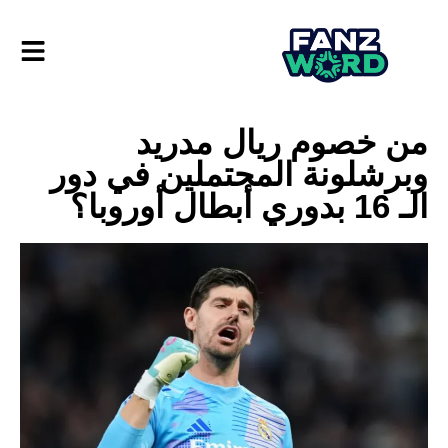
من خصوم ريال مدريد
وبرشلونة المحتملين في دور
الـ 16 بدوري أبطال أوروبا؟