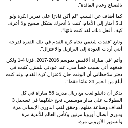
بالضياع وعدم الفائدة”.
كما أضاف عن السبب “لم أكن قادرًا على تمرير الكرة ولو
لـ 5 أمتار إلى الأمام، كنت لا أتحرك بشكل صحيح ولا أعرف
كيف أفعل ذلك، لقد كنت تائهًا”.
وتابع “فقدت شغفي تجاه كرة القدم في تلك الفترة لدرجة
أنني أردت العودة إلى البرازيل والاعتزال”.
وأتم “في مباراة ألافيس بموسم 2016-2017، فزنا 4-1 ولكن
هدفهم أتى بسبب خطأ مني، عند عودتي للمنزل كتبت في
دفتر ملاحظاتي أن الوقت حان لاعتزال كرة القدم، وقد كنت
أبلغ من العمر 24 عامًا فقط”.
يذكر أن دانيلو لعب مع ريال مدريد 56 مباراة في كل
البطولات على مدار موسمين، نجح خلالهما في تسجيل 3
أهداف وصناعة مثلهم، وحقق لقب الدوري الإسباني مرة
ودوري أبطال أوروبا مرتين وكأس العالم للأندية مرة
والسوبر الأوروبي مرة.