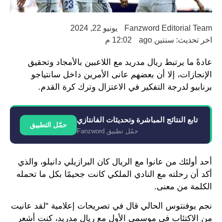
Fanzword Editorial Team
يونيو 22, 2024
اخر تحديث: سنتين ago
12:02 م
عادةً ما يرتبط ريال مدريد مع اللاعبين بالأمجاد وتحقيق
الإنجازات، إلا أن بعضهم عانى الأمرين داخل سانتياجو
برنابيو لدرجة التفكير في الاعتزال وترك كرة القدم.
تابع النتائج المباشرة وتحديثات الفانتازي
حمّل التطبيق
حمّل تطبيق Fanzword
أحد أولئك من عانوا مع الريال كان البرازيلي دانيلو، والذي
أكد أن رحلته مع النادي الملكي كانت جحيمًا بكل ما تحمله
الكلمة من معنى.
نجم يوفنتوس الحالي قال في تصريحات إعلامية “لقد عانيت
من الاكتئاب في موسمي الأول مع ريال مدريد، كنت أشعر