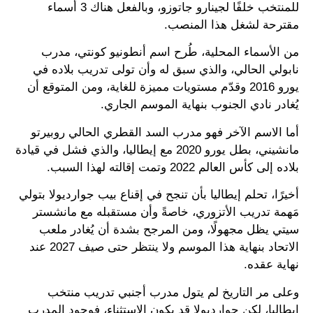
للمنتخب خلفًا لجينارو جاتوزو، وبالفعل هناك 3 أسماء
مقترحة لشغل هذا المنصب.
من الأسماء المحلية، طُرح اسم أنطونيو كونتي، مدرب
نابولي الحالي، والذي سبق له وأن تولى تدريب بلاده في
يورو 2016 وقدّم مستويات مميزة للغاية، ومن المتوقع أن
يُغادر نادي الجنوب بنهاية الموسم الجاري.
أما الاسم الآخر فهو مدرب السد القطري الحالي روبيرتو
مانشيني، بطل يورو 2020 مع إيطاليا، والذي فشل في قيادة
بلاده إلى كأس العالم 2022 وتمت إقالته لهذا السبب.
أخيرًا، تحلم إيطاليا بأن تنجح في إقناع بيب جوارديولا بتولي
مَهمة تدريب الأتزوري، خاصةً وأن مستقبله مع مانشستر
سيتي يظل مجهولًا، ومن المرجح بشدة أن يُغادر ملعب
الاتحاد بنهاية هذا الموسم ولا ينتظر حتى صيف 2027 عند
نهاية عقده.
وعلى مر التاريخ لم يتول مدرب أجنبي تدريب منتخب
إيطاليا، لكن جوارديولا قد يكون الاستثناء، فوجود المدرب