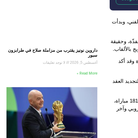
لفني، وبدأت
ذّة، وحقيقة
ج بالألقاب.
داروين نونيز يقترب من مزاملة صلاح في طرابزون
سبور
 وقد أكد
أغسطس 5, 2026
لا توجد تعليقات
Read More »
إدارة الفرنسي لتجديد العقد
يذكر أن إنريكي خلال فترة مع برشلونة (من 2014 إلى 2017) قاد الكتلان إلى التتويج بالثلاثية التاريخية، وحقق إجمالًا 9 ألقاب في 181 مباراة،
أوروبي وآخر