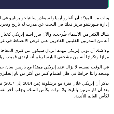
وبات من المؤكد أن ألفارو أربيلوا سيغادر سانتياجو برنابيو 
إدارة فلورنتينو بيريز فعليًا في البحث عن مدرب له تاريخ وتجرب
هناك الكثير من الأسماء طُرحت، والآن يبرز اسم إنريكي كخيار 
أنه من المدربين القليلين القادرين على فرض الانضباط في غرفة
ولا شك أن تولي إنريكي مهمة الريال سيكون من كبرى المفاجآ
مرارًا وتكرارًا أنه من مشجعي البارسا رغم أنه ارتدى قميص ري
ومنحه راتبًا خرافيًا في ظل اهتمام كبير من أكثر من نادٍ إنجلي
بعد أن فاز مرتين بالليجا و3 مرات بكأس الم
لكأس العالم للأندية.