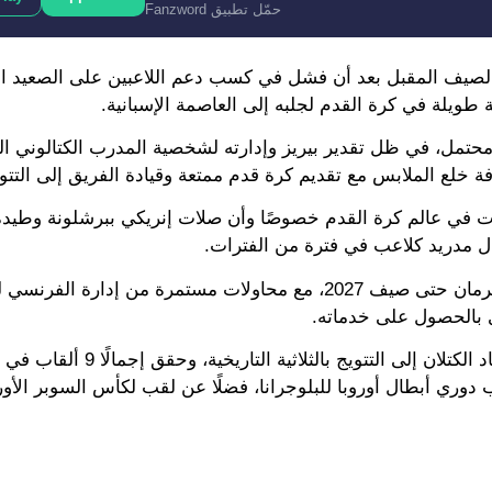
حمّل تطبيق Fanzword
في الصيف المقبل بعد أن فشل في كسب دعم اللاعبين على الصعيد ا
ة طويلة في كرة القدم لجلبه إلى العاصمة الإسبانية.
محتمل، في ظل تقدير بيريز وإدارته لشخصية المدرب الكتالوني الف
 خلع الملابس مع تقديم كرة قدم ممتعة وقيادة الفريق إلى التتوي
ت في عالم كرة القدم خصوصًا وأن صلات إنريكي ببرشلونة وطيدة
ال مدريد كلاعب في فترة من الفترات.
في الوقت نفسه، لا يزال عقد إنريكي ممتدًا مع باريس سان جيرمان حتى صيف 2027، مع محاولات مستمرة من 
زي بالحصول على خدماته.
لك، وجلب آخر لقب دوري أبطال أوروبا للبلوجرانا، فضلًا عن لقب لكأس السوبر ال