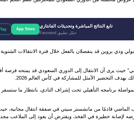
تابع النتائج المباشرة وتحديثات الفانتازي
App Store
Play
حمّل تطبيق Fanzword
ولي ودي بروين قد ينفصلان بالفعل خلال فترة الانتقالات الشتوية ا
لي” حيث يرى أن الانتقال إلى الدوري السعودي قد يمنحه فرصة أ
لك بهدف التحضير الأمثل للمشاركة في كأس العالم 2026.
 لمواصلة برنامجه التأهيلي تحت إشراف النادي، بانتظار ما ستسفر
ن آخرين، قبل تعرضه لإصابة خطيرة في الفخذ، ويفترض أن يعود إلى الملاعب م