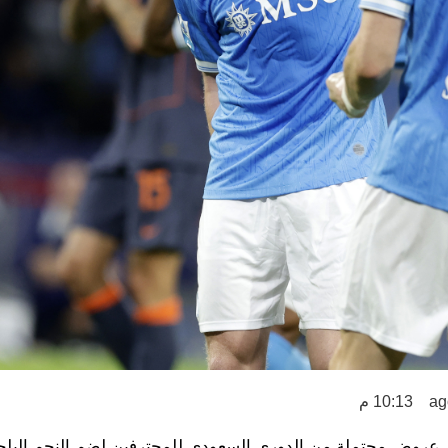
10:13 م
 أي عروض محتملة من الدوري السعودي للمحترفين لضم النجم البل