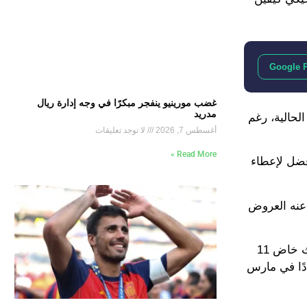
Google 
غضب مورينيو ينفجر مبكرًا في وجه إدارة ريال
مدريد
لحالية، رغم
أغسطس 7, 2026
لا توجد تعليقات
Read More »
فضل لإعطاء
 عنه العروض
وانضم دي بروين البالغ من العمر 35 عامًا إلى نابولي في الصيف الماضي قادمًا من مانشستر سيتي في صفقة انتقال مجانية، حيث خاض 11
جددًا في مارس