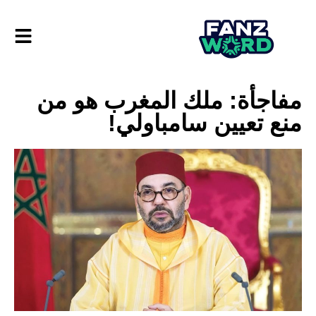
مفاجأة: ملك المغرب هو من
منع تعيين سامباولي!