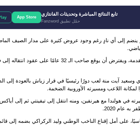
تابع النتائج المباشرة وتحديثات الفانتازي
App Store
Play
حمّل تطبيق Fanzword
 ينضم إلى أي نادٍ رغم وجود عروض كثيرة على مدار الصيف الما
ياضي.
ووصلت المفاوضات بين زياش ومسؤولي الوداد إلى مراحل متقدمة، ويفترض أن يوقع صاحب الـ 32 عامً
وسعيد آيت منة لعب دورًا رئيسيًا في قرار زياش بالعودة إلى ال
ا لمكانة اللاعب ومسيرته الأوروبية الضخمة.
ته في هولندا مع هيرنفين، ومنه انتقل إلى تيفينتي ثم إلى أياكس
ًا، على أمل إقناع الناخب الوطني وليد الركراكي بضمه إلى قائ