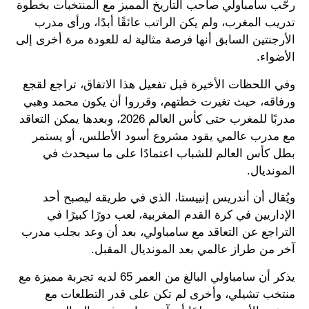
رحّب سامباولي صاحب التاريخ المميز مع المنتخبات بخطوة
تدريب المغرب، ولم يكن الراتب عائقًا أبدًا، ورأى مدرب
الأرجنتين السابق أنها فرصة مثالية له للعودة مرة أخرى إلى
الأضواء.
وفي اللحظات الأخيرة قبل تفعيل هذا الاتفاق، تراجع لقجع
ورفاقه، حيث تغيرت خطتهم، وقرروا أن يكون محمد وهبي
مدربًا للمغرب حتى كأس العالم 2026، وبعدها يمكن التعاقد
مع مدرب عالمي يقود مشروع أسود الأطلس، أو يستمر
بطل كأس العالم للشباب اعتمادًا على ما سيحدث في
المونديال.
ويُقال أن أندريس إنييستا، الذي في طريقه ليصبح أحد
الإداريين في كرة القدم المغربية، لعب دورًا كبيرًا في
التراجع عن التعاقد مع سامباولي، بعد أن وعد بجلب مدرب
آخر من طراز عالمي بعد المونديال المقبل.
يذكر أن سامباولي البالغ من العمر 65 لديه تجربة مميزة مع
منتخب تشيلي، وأخرى لم تكن على قدر التطلعات مع