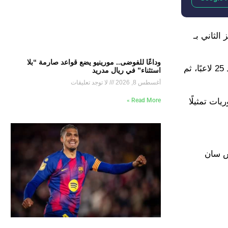
يطالي في المركز الثاني بـ
وداعًا للفوضى.. مورينيو يضع قواعد صارمة “بلا
البوندسليجا هي ثالث أكثر الدوريات تمثيلًا بـ 81 لاعبًا، يليها الدوري الإسباني بـ 56 لاعبًا والفرنسي بـ31 لاعبًا الدوري التركي بتواجد 25 لاعبًا، ثم
استثناء” في ريال مدريد
أغسطس 8, 2026
لا توجد تعليقات
اشر أكثر الدوريات تمثيلًا
Read More »
 مدريد وباريس سان