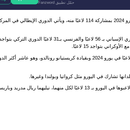
حمّل تطبيق Fanzword
ويحافظ الدوري الإنجليزي الممتاز على كونه الأكثر تمثيلًا في يورو 2024 بمشاركة 114 لاعبًا منه، ويأتي الدوري الإ
وتظهر المفاجأة السعودية بعد ذلك، فدوري روشن ممُثل بـ 14 لاعبًا في يورو 2024 وبقيادة كريستيانو رونالدو، وهو ع
نها تشارك في اليورو مثل كرواتيا وبولندا وغيرها.
يذكر أن مانشستر سيتي وميلان هما أكثر الأندية التي سيشارك لاعبوها في اليورو بـ 13 لاعبًا لكل منهما، نيليهما ريال