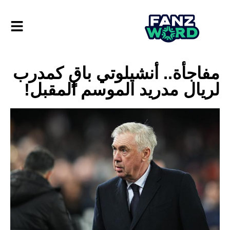
مفاجأة.. أنشيلوتي باقٍ كمدرب
لريال مدريد الموسم المقبل!