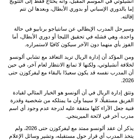
أنشيلوتي في الموسم المقبل، وأنه يحتاج فقط إلى التتويج
إما بالدوري الإسباني أو بدوري الأبطال، وبعدها لن تتم
إقالته.
وسيرحل المدرب الإيطالي عن سانتياجو برنابيو في حالة
واحدة، وهي فشله في تحقيق الليجا أو دوري الأبطال، أما
الفوز بأي منهما دون الآخر سيكون كافيًا لاستمراره.
ومن المؤكد أن إدارة الريال تريد التعاقد مع تشابي ألونسو
لخلافة أنشيلوتي، ولكنها لا تمانع الانتظار لعام آخر، في حين
أن المدرب نفسه قد يكون سعيدًا بالبقاء مع ليفركوزن حتى
2026.
وتثق إدارة الريال في أن ألونسو هو الخيار المثالي لقيادة
الفريق مستقبلًا، لا سيما وأن ما يمتلكه من شخصية وقدرة
فنية جعل الآراء كلها متفقة عليه لدرجة عدم وجود أي اسم
مدرب آخر في لائحة الميرينجي.
يذكر أن عقد ألونسو ممتد مع ليفركوزن حتى 2026، ولم
يتخذ المدرب أي قرار حول مستقبله، وتشير وسائل الإعلام