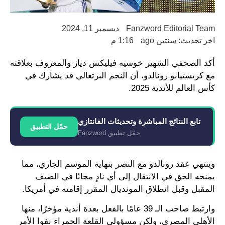
Fanzword Editorial Team
ديسمبر 11, 2024
اخر تحديث: سنتين ago
1:16 م
أكد الصحفي الشهير خوسيه فيليكس دياز والمعروف بعلاقته
مع كريستيانو رونالدو، أن النجم البرتغالي قد يشارك في
كأس العالم للأندية 2025.
تابع النتائج المباشرة وتحديثات الفانتازي
حمّل التطبيق
حمّل تطبيق Fanzword
وينتهي عقد رونالدو مع النصر بنهاية الموسم الجاري، مما
يمنحه الحق في الانتقال إلى أي نادٍ مجانًا في الصيف
المقبل وقبل انطلاق المونديال المقرر إقامته في أمريكا.
وارتبط صاحب الـ 39 عامًا بالفعل بعدة أندية مؤخرًا، منها
الأهلي المصري، ولكن مسؤولي القلعة الحمراء نفوا الأمر