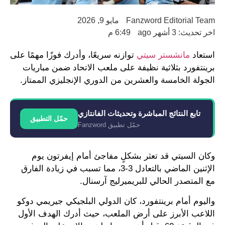
Fanzword Editorial Team
مايو 9, 2026
اخر تحديث: 3 أشهر ago
6:49 م
استعاد
مانشستر سيتي
توازنه سريعًا، وأدرك فوزًا مهمًا على
برينتفورد بثلاثية نظيفة على ملعب الاتحاد ضمن مباريات
الجولة الخامسة والعشرين من الدوري الإنجليزي الممتاز.
تابع النتائج المباشرة وتحديثات الفانتازي
حمّل التطبيق
حمّل تطبيق Fanzword
وكان السيتي قد تعثر بشكلٍ مفاجئ أمام إيفرتون يوم
الإثنين الماضي بالتعادل 3-3، مما تسبب في زيادة الفارق
مع المتصدر الحالي للبريميرليج آرسنال.
واليوم أمام برينتفورد، كان الدولي البلجيكي جيريمي دوكو
اللاعب الأبرز على أرض الملعب، حيث أدرك الهدف الأول