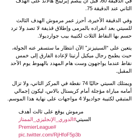
في الدقيقة 60، قبل أن يبصم إيرلينج هالاند على الهدف
الثاني عند الدقيقة 75.
وفي الدقيقة الأخيرة، أحرز عمر مرموش الهدف الثالث
للسيتي بعد انفراده بالمرمى وإطلاق قذيفة لا تصد ولا ترد
حسم بها النقاط الثلاث لكتيبة بيب جوارديولا.
يتعين على “السيتيزنز” الآن انتظار ما ستسفر عنه الجولة،
حيث يطمح رجال ميكيل أرتيتا لإعادة الفارق إلى خمس
نقاط عندما يواجهون وست هام المهدد بالهبوط يوم الأحد
المقبل.
ويمتلك السيتي حاليًا 74 نقطة في المركز الثاني، ولا تزال
أمامه مباراة مؤجلة أمام كريستال بالاس، ليكون إجمالي
المتبقي لكتيبة جواديولا 4 مواجهات على نهاية هذا الموسم.
مرموش يوقع على ثالث أهدف
السيتي
#الدوري_الإنجليزي_الممتاز
#PremierLeague
pic.twitter.com/RjHfoF5p3b