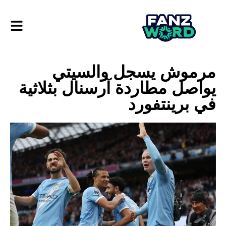
مرموش يسجل والسيتي
يواصل مطاردة آرسنال بثلاثية
في برينتفورد