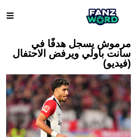
مرموش يسجل هدفًا في
سانت باولي ويرفض الاحتفال
(فيديو)