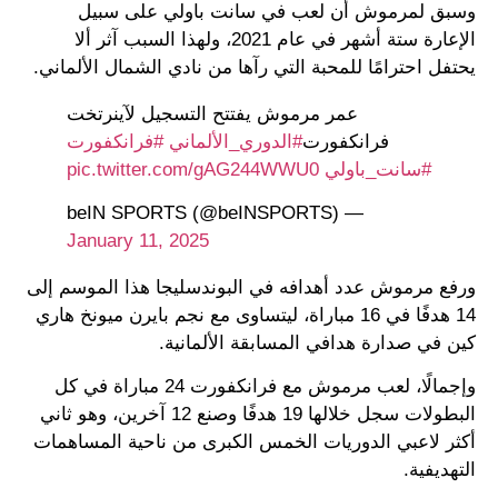
وسبق لمرموش أن لعب في سانت باولي على سبيل
الإعارة ستة أشهر في عام 2021، ولهذا السبب آثر ألا
يحتفل احترامًا للمحبة التي رآها من نادي الشمال الألماني.
عمر مرموش يفتتح التسجيل لآينرتخت
فرانكفورت
#الدوري_الألماني
#فرانكفورت
#سانت_باولي
pic.twitter.com/gAG244WWU0
— beIN SPORTS (@beINSPORTS)
January 11, 2025
ورفع مرموش عدد أهدافه في البوندسليجا هذا الموسم إلى
14 هدفًا في 16 مباراة، ليتساوى مع نجم بايرن ميونخ هاري
كين في صدارة هدافي المسابقة الألمانية.
وإجمالًا، لعب مرموش مع فرانكفورت 24 مباراة في كل
البطولات سجل خلالها 19 هدفًا وصنع 12 آخرين، وهو ثاني
أكثر لاعبي الدوريات الخمس الكبرى من ناحية المساهمات
التهديفية.