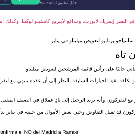
حمّل تطبيق Fanzword
النصر إيمريك لابورت، ومدافع لايبزيج كاستيلو لوكيبا، وكذلك 
ياجو برنابيو لتعويض ميليتاو في يناير.
ن تاه
 يأتي حاليًا على رأس قائمة المرشحين لتعويض ميليتاو.
 تكلفة بقية الخيارات السابقة بالنظر إلى أن عقده ينتهي مع ليفرك
ع ليفركوزن وأنه يريد الرحيل إلى نادٍ عملاق في الصيف المقبل.
يفركوزن قد تقبل التفاوض وجني بعض الأموال من خلفه في يناير بدلً
onfirma el NO del Madrid a Ramos