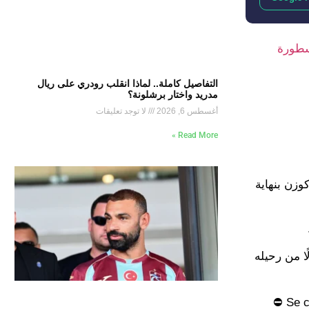
أسطورة
التفاصيل كاملة.. لماذا انقلب رودري على ريال
مدريد واختار برشلونة؟
أغسطس 6, 2026
لا توجد تعليقات
Read More »
وزن بنهاية
ا من رحيله
⛔ Se c