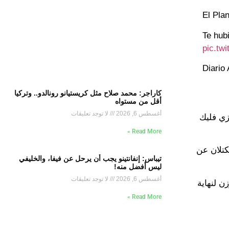
pic.tw
كاراجر: محمد صلاح مثل كريستيانو رونالدو.. وتركيا
أقل من مستواه
أغسطس 6, 2026
لا توجد تعليقات
زي فليك
Read More »
كتلان عن
تيباس: إنفانتينو يجب أن يرحل عن فيفا، والخليفي
ليس أفضل منه!
أغسطس 6, 2026
لا توجد تعليقات
ن لنهاية
Read More »