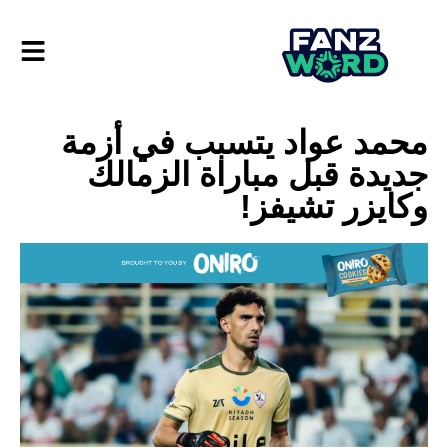
محمد عواد يتسبب في أزمة
جديدة قبل مباراة الزمالك
وكايزر تشيفز!