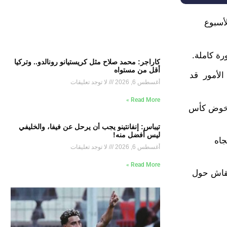
أسبوع
رة كاملة.
كاراجر: محمد صلاح مثل كريستيانو رونالدو.. وتركيا
أقل من مستواه
 الأمور قد
أغسطس 6, 2026
لا توجد تعليقات
Read More »
مغرب لخوض كأس
تيباس: إنفانتينو يجب أن يرحل عن فيفا، والخليفي
ليس أفضل منه!
جاه
أغسطس 6, 2026
لا توجد تعليقات
Read More »
نقاش حول