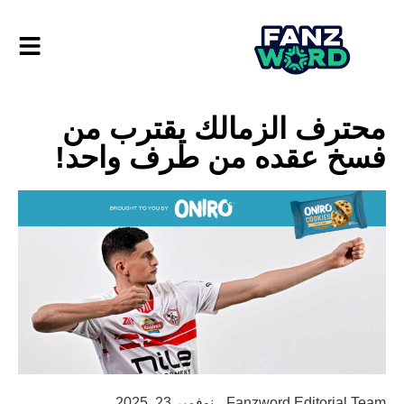
محترف الزمالك يقترب من
فسخ عقده من طرف واحد!
Fanzword Editorial Team
نوفمبر 23, 2025