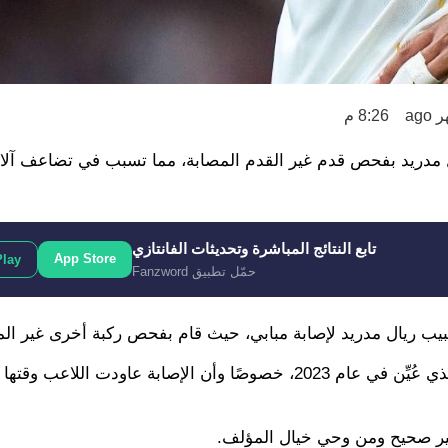
8:26 م
يال مدريد بفحص قدم غير القدم المصابة، مما تسبب في تضاعف آلام
تابع النتائج المباشرة وتحديثات الفانتازي
App Store
Play
حمّل تطبيق Fanzword
يال مدريد لإصابة مبابي، حيث قام بفحص ركبة أخرى غير الم
ونتيجة لذلك، قررت إدارة فلورنتينو بيريز إقالة الطاقم الطبي الذي عُيِّن في عام 2023، خصوصًا وأن الإصابة عاودت 
 غير صحيح ومن وحي خيال المؤلف.