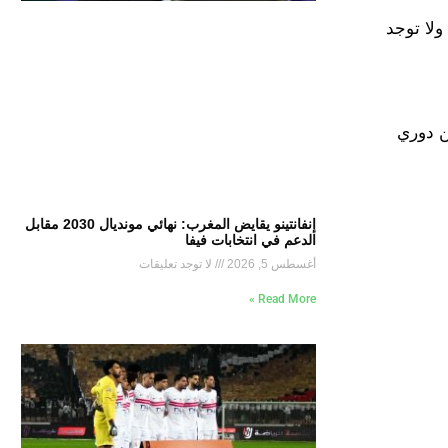
ولا توجد
اليًا مع منتخب فرنسا في فترة التوقف الدولي بعد عودته للعب منذ مباراة إياب دور الـ 16 من دوري
إنفانتينو يقايض المغرب: نهائي مونديال 2030 مقابل
الدعم في انتخابات فيفا
أغسطس 5, 2026
لا توجد تعليقات
Read More »