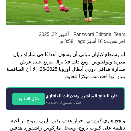
Fanzword Editorial Team
أكتوبر 22, 2025
اخر تحديث: 10 أشهر ago
8:58 م
لم يستطع كيليان مبابي أن يسجل أهدافًا في مباراة ريال
مدريد ويوفنتوس، ومع ذلك فلا يزال يتربع على عرش
صدارة هدافي دوري أبطال أوروبا 2025-26، إلا أن المنافسة
يبدو أنها احتدمت مبكرًا للغاية.
تابع النتائج المباشرة وتحديثات الفانتازي
حمّل التطبيق
حمّل تطبيق Fanzword
ونجح هاري كين في إحراز هدف بفوز بايرن ميونخ برباعية
نظيفة على كلوب بروج، وسجل ماركوس راشفورد هدفين