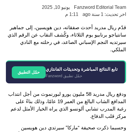
Fanzword Editorial Team
يونيو 10, 2025
اخر تحديث: 1 سنة ago
1:11 م
قدّم ريال مدريد أحدث صفقاته، دين هويسين، إلى جماهير
سانتياجو برنابيو يوم الثلاثاء، وكُشف النقاب عن الرقم الذي
سيرتديه النجم الإسباني الصاعد، في رحلته مع النادي
الملكي.
تابع النتائج المباشرة وتحديثات الفانتازي
حمّل التطبيق
حمّل تطبيق Fanzword
ودفع ريال مدريد 58 مليون يورو لبورنموث من أجل انتداب
المدافع الشاب البالغ من العمر 19 عامًا، وذلك بناءً على
رغبة المدرب تشابي ألونسو الذي يراه الخيار الأمثل لدعم
مركز قلب الدفاع.
وحسبما ذكرت صحيفة “ماركا” سيرتدي دين هويسين