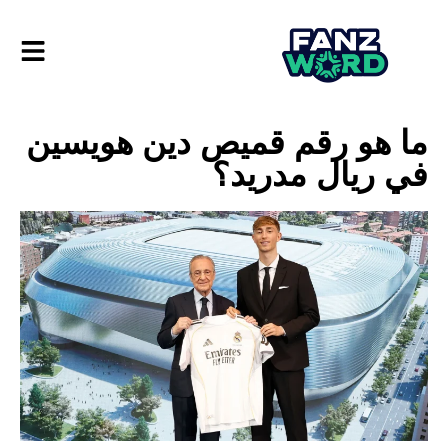
ما هو رقم قميص دين هويسين
في ريال مدريد؟